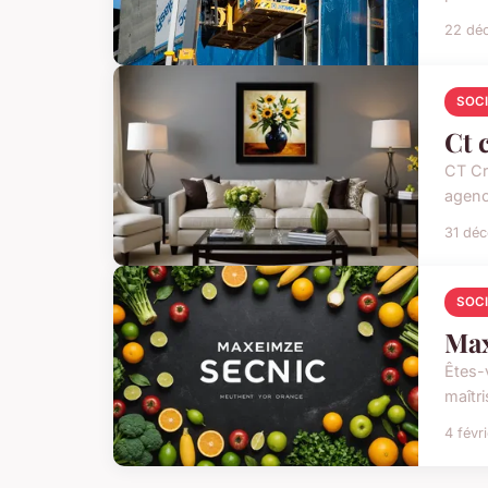
22 dé
SOC
Ct 
CT Cr
agence
31 dé
SOC
Max
Êtes-
maîtr
4 févr