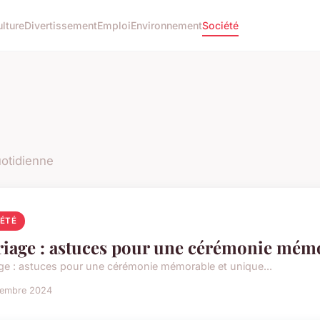
lture
Divertissement
Emploi
Environnement
Société
uotidienne
IÉTÉ
iage : astuces pour une cérémonie mémo
ge : astuces pour une cérémonie mémorable et unique...
cembre 2024