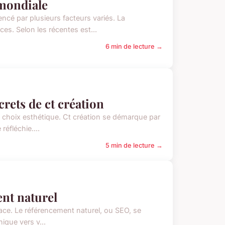
 mondiale
cé par plusieurs facteurs variés. La
s. Selon les récentes est...
6 min de lecture →
crets de ct création
e choix esthétique. Ct création se démarque par
éfléchie....
5 min de lecture →
ent naturel
icace. Le référencement naturel, ou SEO, se
ique vers v...