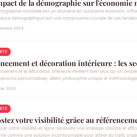
mpact de la démographie sur l'économie
mographie mondiale est un domaine en constante évolution, influen
sance démographique est une composante cruciale de ces tendance
vembre 2024
IÉTÉ
ncement et décoration intérieure : les se
ncement et la décoration intérieure révèlent bien plus qu'un simpl
pproche personnalisée, alliant philosophie unique et méthodologie r
rier 2025
IÉTÉ
stez votre visibilité grâce au référencem
rer votre visibilité en ligne nécessite une stratégie robuste et eff
nte comme une solution incontournable pour attirer du trafic organ