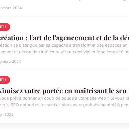
cembre 2024
IÉTÉ
création : l'art de l'agencement et de la d
éation se distingue par sa capacité à transformer des espaces en 
ment et décoration intérieure allient créativité et fonctionnalité p
cembre 2024
IÉTÉ
imisez votre portée en maîtrisant le seo
vous prêt à donner un coup de pouce à votre site web ? Si vous che
iser le SEO naturel est essentiel. Vous avez probablement déjà pens
ier 2025