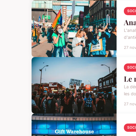
SOC
Ana
L'ana
d'ant
27 no
SOC
Le 
La dé
les d
27 no
SOC