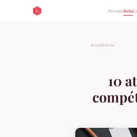
Accueil
Actu
Cu
Accueil
›
Actu
10 a
compét