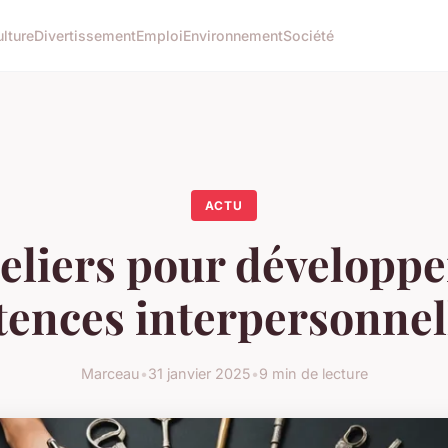
lture
Divertissement
Emploi
Environnement
Société
ACTU
teliers pour développe
ences interpersonnell
Marceau
•
31 janvier 2025
•
9 min de lecture