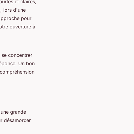
urtes et claires,
, lors d'une
 approche pour
otre ouverture à
 se concentrer
 réponse. Un bon
e compréhension
e une grande
our désamorcer