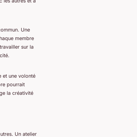
 les autres et à
f commun. Une
e chaque membre
availler sur la
cité.
 et une volonté
re pourrait
e la créativité
tres. Un atelier