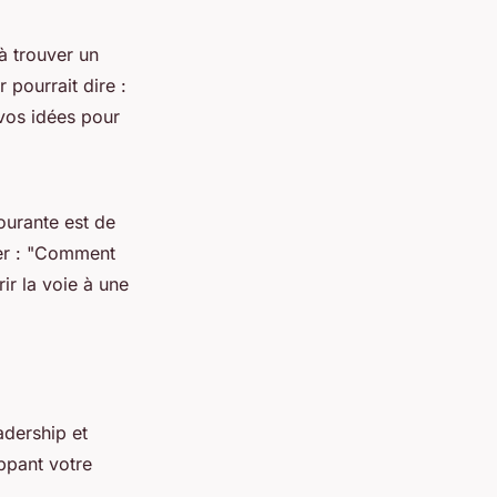
 à trouver un
 pourrait dire :
vos idées pour
ourante est de
r : "
Comment
rir la voie à une
adership et
oppant votre