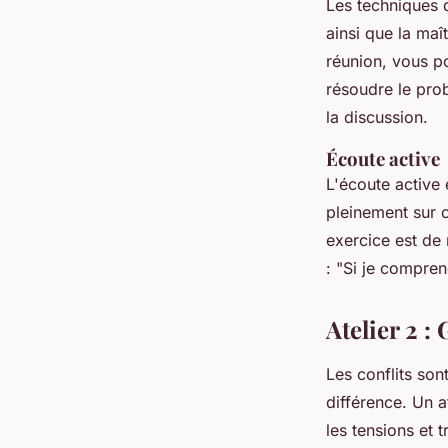
Les techniques d
ainsi que la maî
réunion, vous po
résoudre le pro
la discussion.
Écoute active
L'
écoute active
e
pleinement sur 
exercice est de
: "
Si je compren
Atelier 2 :
Les conflits son
différence. Un a
les tensions et 