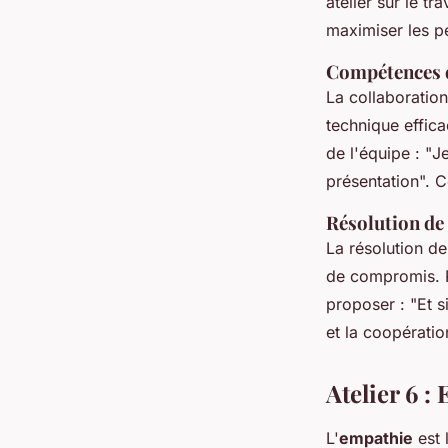
atelier sur le t
maximiser les p
Compétences d
La collaboratio
technique effica
de l'équipe : "
Je
présentation
". 
Résolution de
La résolution d
de compromis. P
proposer : "
Et s
et la coopératio
Atelier 6 
L'
empathie
est 