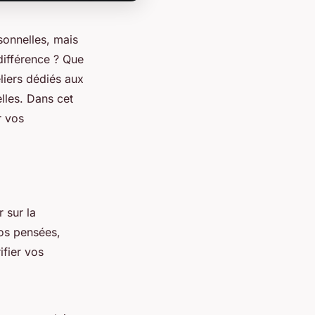
onnelles, mais
 différence ? Que
liers dédiés aux
lles. Dans cet
r vos
r sur la
os pensées,
ifier vos