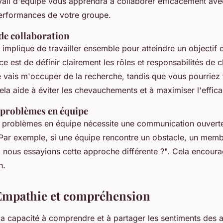
ravail d'équipe vous apprendra à collaborer efficacement avec
erformances de votre groupe.
e collaboration
n implique de travailler ensemble pour atteindre un objecti
ce est de définir clairement les rôles et responsabilités d
 vais m'occuper de la recherche, tandis que vous pourriez tr
Cela aide à éviter les chevauchements et à maximiser l'effica
 problèmes en équipe
e problèmes en équipe nécessite une communication ouverte
ar exemple, si une équipe rencontre un obstacle, un memb
i nous essayions cette approche différente ?
". Cela encourag
n.
: Empathie et compréhension
la capacité à comprendre et à partager les sentiments des au