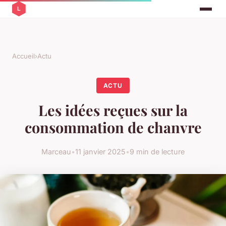
Accueil
›
Actu
ACTU
Les idées reçues sur la
consommation de chanvre
Marceau
•
11 janvier 2025
•
9 min de lecture