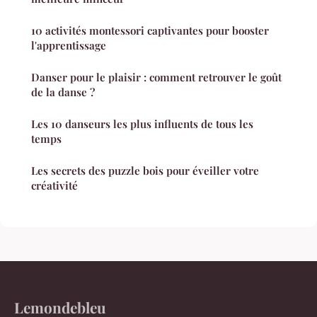
10 activités montessori captivantes pour booster
l'apprentissage
Danser pour le plaisir : comment retrouver le goût
de la danse ?
Les 10 danseurs les plus influents de tous les
temps
Les secrets des puzzle bois pour éveiller votre
créativité
Lemondebleu