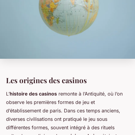
Les origines des casinos
L’
histoire des casinos
remonte à l’Antiquité, où l’on
observe les premières formes de jeu et
d’établissement de paris. Dans ces temps anciens,
diverses civilisations ont pratiqué le jeu sous
différentes formes, souvent intégré à des rituels