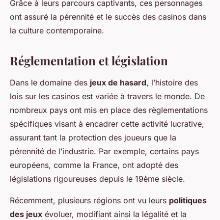
Grâce à leurs parcours captivants, ces personnages
ont assuré la pérennité et le succès des casinos dans
la culture contemporaine.
Réglementation et législation
Dans le domaine des
jeux de hasard
, l’histoire des
lois sur les casinos
est variée à travers le monde. De
nombreux pays ont mis en place des règlementations
spécifiques visant à encadrer cette activité lucrative,
assurant tant la protection des joueurs que la
pérennité de l’industrie. Par exemple, certains pays
européens, comme la France, ont adopté des
législations rigoureuses depuis le 19ème siècle.
Récemment, plusieurs régions ont vu leurs
politiques
des jeux
évoluer, modifiant ainsi la légalité et la