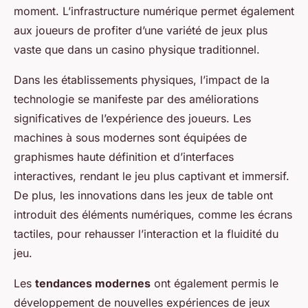
moment. L’infrastructure numérique permet également
aux joueurs de profiter d’une variété de jeux plus
vaste que dans un casino physique traditionnel.
Dans les établissements physiques, l’impact de la
technologie se manifeste par des améliorations
significatives de l’expérience des joueurs. Les
machines à sous modernes sont équipées de
graphismes haute définition et d’interfaces
interactives, rendant le jeu plus captivant et immersif.
De plus, les innovations dans les jeux de table ont
introduit des éléments numériques, comme les écrans
tactiles, pour rehausser l’interaction et la fluidité du
jeu.
Les
tendances modernes
ont également permis le
développement de nouvelles expériences de jeux