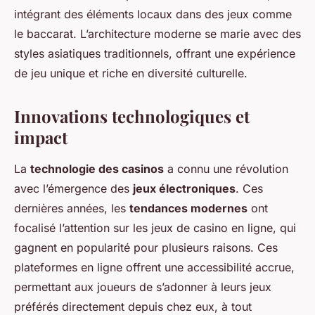
intégrant des éléments locaux dans des jeux comme
le baccarat. L’architecture moderne se marie avec des
styles asiatiques traditionnels, offrant une expérience
de jeu unique et riche en diversité culturelle.
Innovations technologiques et
impact
La
technologie des casinos
a connu une révolution
avec l’émergence des
jeux électroniques
. Ces
dernières années, les
tendances modernes
ont
focalisé l’attention sur les jeux de casino en ligne, qui
gagnent en popularité pour plusieurs raisons. Ces
plateformes en ligne offrent une accessibilité accrue,
permettant aux joueurs de s’adonner à leurs jeux
préférés directement depuis chez eux, à tout