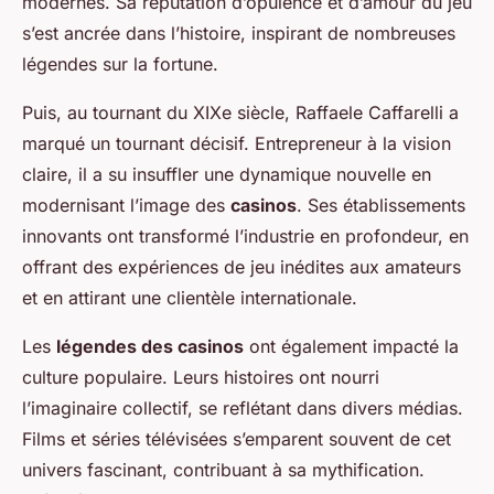
modernes. Sa réputation d’opulence et d’amour du jeu
s’est ancrée dans l’histoire, inspirant de nombreuses
légendes sur la fortune.
Puis, au tournant du XIXe siècle, Raffaele Caffarelli a
marqué un tournant décisif. Entrepreneur à la vision
claire, il a su insuffler une dynamique nouvelle en
modernisant l’image des
casinos
. Ses établissements
innovants ont transformé l’industrie en profondeur, en
offrant des expériences de jeu inédites aux amateurs
et en attirant une clientèle internationale.
Les
légendes des casinos
ont également impacté la
culture populaire. Leurs histoires ont nourri
l’imaginaire collectif, se reflétant dans divers médias.
Films et séries télévisées s’emparent souvent de cet
univers fascinant, contribuant à sa mythification.