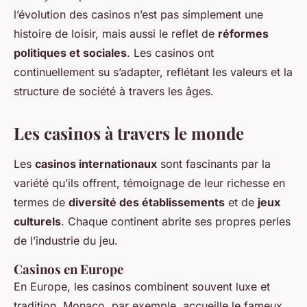
l’évolution des casinos n’est pas simplement une
histoire de loisir, mais aussi le reflet de
réformes
politiques et sociales
. Les casinos ont
continuellement su s’adapter, reflétant les valeurs et la
structure de société à travers les âges.
Les casinos à travers le monde
Les
casinos internationaux
sont fascinants par la
variété qu’ils offrent, témoignage de leur richesse en
termes de
diversité des établissements
et de
jeux
culturels
. Chaque continent abrite ses propres perles
de l’industrie du jeu.
Casinos en Europe
En Europe, les casinos combinent souvent luxe et
tradition. Monaco, par exemple, accueille le fameux