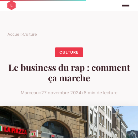
Accueil
›
Culture
CULTURE
Le business du rap : comment
ça marche
Marceau
•
27 novembre 2024
•
8 min de lecture