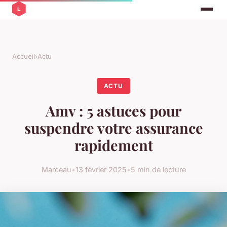
Accueil
›
Actu
ACTU
Amv : 5 astuces pour
suspendre votre assurance
rapidement
Marceau
•
13 février 2025
•
5 min de lecture