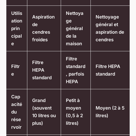
Utilis
Nettoya
Aspiration
Nettoyage
ation
ge
de
général et
prin
général
cendres
aspiration de
cipal
de la
froides
cendres
e
maison
Filtre
Filtre
Filtr
standard
Filtre HEPA
HEPA
e
, parfois
standard
standard
HEPA
Cap
Grand
Petit à
acité
(souvent
moyen
Moyen (2 à 5
du
10 litres ou
(0,5 à 2
litres)
rése
plus)
litres)
rvoir