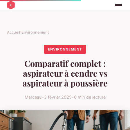
Accueil
›
Environnement
ENVIRONNEMENT
Comparatif complet :
aspirateur à cendre vs
aspirateur à poussière
Marceau
•
3 février 2025
•
6 min de lecture