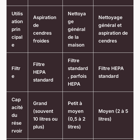
Utilis
Nettoya
Aspiration
Nettoyage
ation
ge
de
général et
prin
général
cendres
aspiration de
cipal
de la
froides
cendres
e
maison
Filtre
Filtre
Filtr
standard
Filtre HEPA
HEPA
e
, parfois
standard
standard
HEPA
Cap
Grand
Petit à
acité
(souvent
moyen
Moyen (2 à 5
du
10 litres ou
(0,5 à 2
litres)
rése
plus)
litres)
rvoir