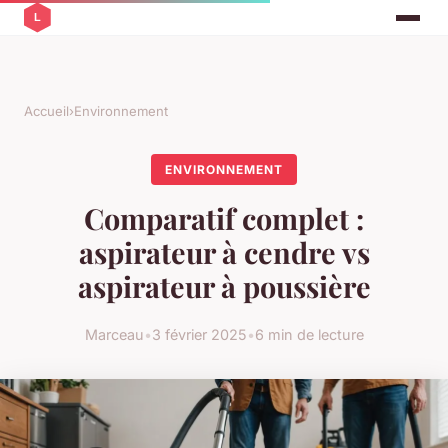
Accueil
›
Environnement
ENVIRONNEMENT
Comparatif complet :
aspirateur à cendre vs
aspirateur à poussière
Marceau
•
3 février 2025
•
6 min de lecture