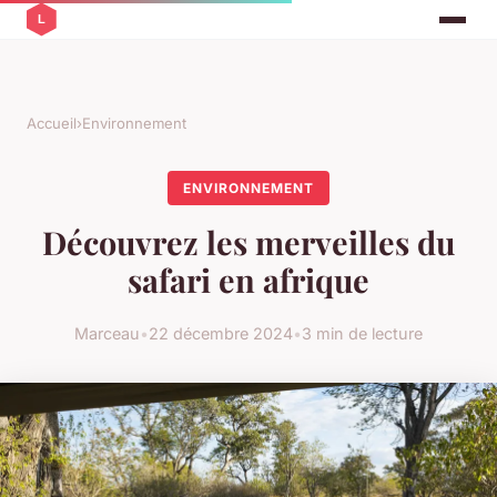
Accueil
›
Environnement
ENVIRONNEMENT
Découvrez les merveilles du
safari en afrique
Marceau
•
22 décembre 2024
•
3 min de lecture